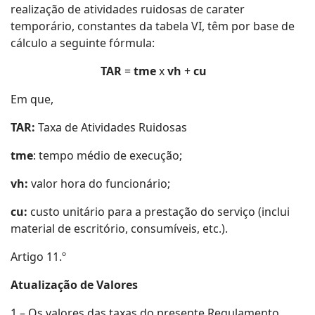
realização de atividades ruidosas de carater
temporário, constantes da tabela VI, têm por base de
cálculo a seguinte fórmula:
TAR
=
tme
x
vh
+
cu
Em que,
TAR:
Taxa de Atividades Ruidosas
tme
: tempo médio de execução;
vh:
valor hora do funcionário;
cu:
custo unitário para a prestação do serviço (inclui
material de escritório, consumíveis, etc.).
Artigo 11.º
Atualização de Valores
1 – Os valores das taxas do presente Regulamento