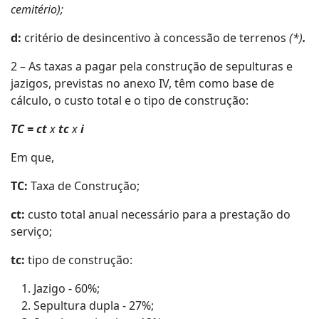
cemitério);
d:
critério de desincentivo à concessão de terrenos
(*)
.
2 – As taxas a pagar pela construção de sepulturas e
jazigos, previstas no anexo IV, têm como base de
cálculo, o custo total e o tipo de construção:
TC = ct
x
tc
x
i
Em que,
TC:
Taxa de Construção;
ct:
custo total anual necessário para a prestação do
serviço;
tc:
tipo de construção:
Jazigo - 60%;
Sepultura dupla - 27%;