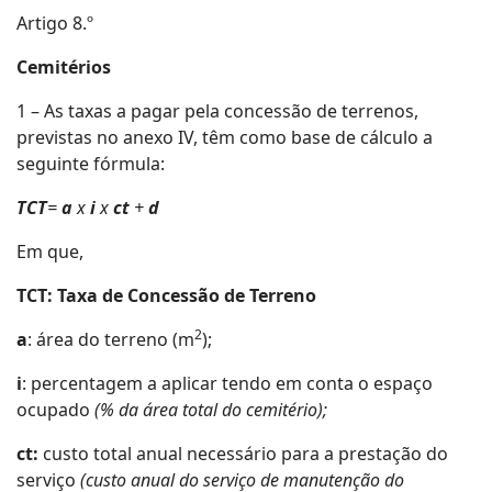
Artigo 8.º
Cemitérios
1 – As taxas a pagar pela concessão de terrenos,
previstas no anexo IV, têm como base de cálculo a
seguinte fórmula:
TCT
=
a
x
i
x
ct
+
d
Em que,
TCT: Taxa de Concessão de Terreno
2
a
: área do terreno (m
);
i
: percentagem a aplicar tendo em conta o espaço
ocupado
(% da área total do cemitério);
ct:
custo total anual necessário para a prestação do
serviço
(custo anual do serviço de manutenção do