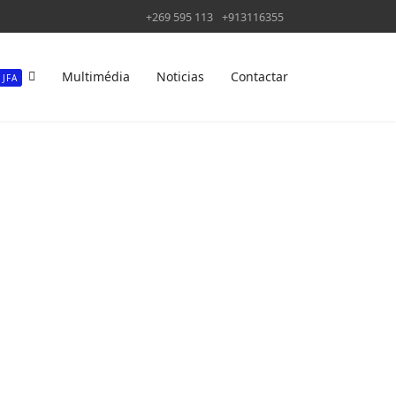
+269 595 113
+913116355
Multimédia
Noticias
Contactar
JFA