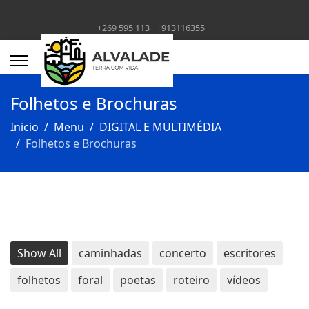
+269 595 113
+913116355
Folhetos e Brochuras
Inicio
Menu
DIGITAL E MULTIMÉDIA
Folhetos e Brochuras
Show All
caminhadas
concerto
escritores
folhetos
foral
poetas
roteiro
vídeos