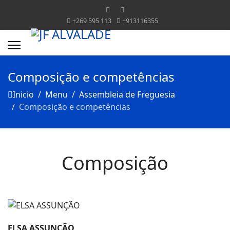
+269 595 113
+913116355
Composição e competências
Inicio
Menu
Assembleia de Freguesia
Composição e competências
Composição
ELSA ASSUNÇÃO